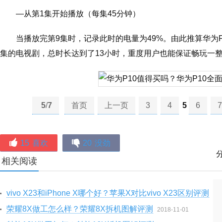
—从第1集开始播放（每集45分钟）
当播放完第9集时，记录此时的电量为49%。由此推算华为P
集的电视剧，总时长达到了13小时，重度用户也能保证畅玩一
5
/
7
首页
上一页
3
4
5
6
7
15
喜欢
20
没劲
相关阅读
vivo X23和iPhone X哪个好？苹果X对比vivo X23区别评测
20
荣耀8X做工怎么样？荣耀8X拆机图解评测
2018-11-01