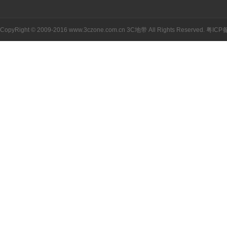
CopyRight © 2009-2016 www.3czone.com.cn
3C地带
All Rights Reserved.
粤ICP备