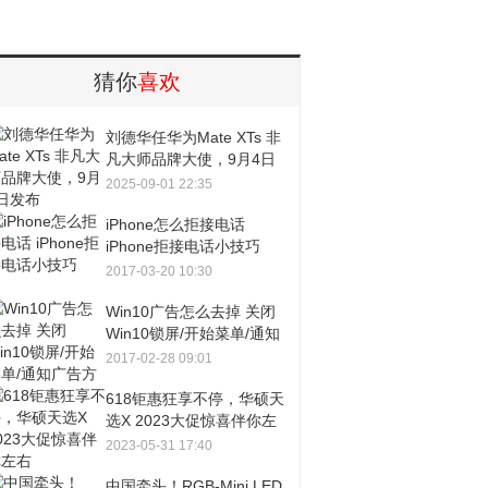
猜你
喜欢
刘德华任华为Mate XTs 非
凡大师品牌大使，9月4日
发布
2025-09-01 22:35
iPhone怎么拒接电话
iPhone拒接电话小技巧
2017-03-20 10:30
Win10广告怎么去掉 关闭
Win10锁屏/开始菜单/通知
广告方法
2017-02-28 09:01
618钜惠狂享不停，华硕天
选X 2023大促惊喜伴你左
右
2023-05-31 17:40
中国牵头！RGB-Mini LED