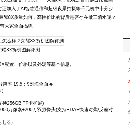
时还加入了AI智慧通信和超级夜景拍摄等千元机中十分少
荣耀8X质量如何，高性价比的背后是否存在做工缩水呢？
，带大家全面揭晓。
荣耀8X拆机图解评测
8X配置、价格以及外观等基本信息。
R
v
40分辨率 19.5：9刘海全面屏
核）
大支持256GB TF卡扩展)
2000万像素+200万双摄像头(支持PDAF快速对焦/反差对
A充电器）
）