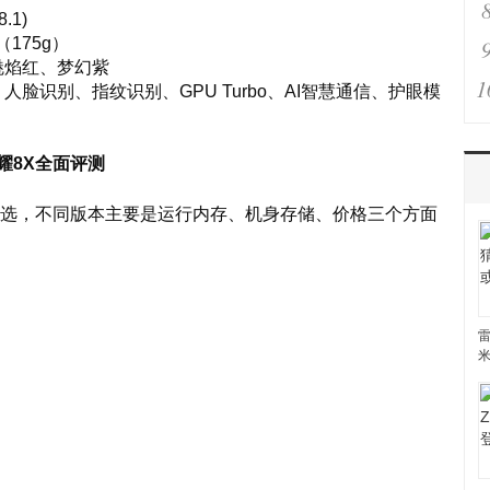
8.1)
m（175g）
魅焰红、梦幻紫
1
脸识别、指纹识别、GPU Turbo、AI智慧通信、护眼模
耀8X全面评测
可选，不同版本主要是运行内存、机身存储、价格三个方面
雷