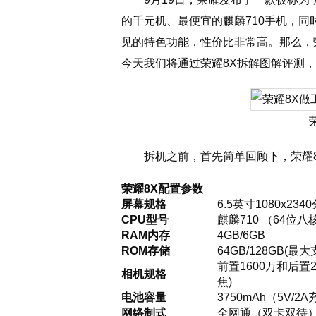
的千元机、最便宜的麒麟710手机，同
见的特色功能，性价比非常高。那么，
今天我们将通过荣耀8X拆解图解评测
拆机之前，首先简单回顾下，荣耀
荣耀8X配置参数
屏幕规格
6.5英寸1080x23
CPU型号
麒麟710 （64位八
RAM内存
4GB/6GB
ROM存储
64GB/128GB(最
前置1600万和后置
相机规格
焦)
电池容量
3750mAh（5V/2
网络制式
全网通（双卡双待