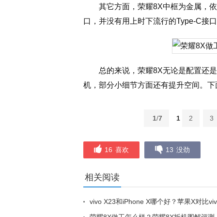
其它方面，荣耀8X中框为金属，依然
口，并没有用上时下流行的Type-C接
总的来说，荣耀8X无论是配置还
机，部分小细节方面还有提升空间。下
1
/
7
1
2
3
16
喜欢
13
没劲
相关阅读
vivo X23和iPhone X哪个好？苹果X对比vi