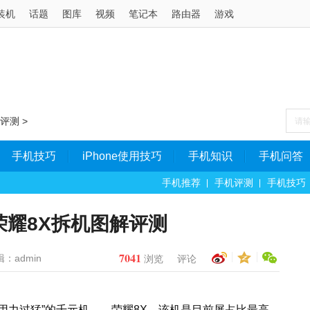
装机
话题
图库
视频
笔记本
路由器
游戏
评测
>
手机技巧
iPhone使用技巧
手机知识
手机问答
手机推荐
手机评测
手机技巧
荣耀8X拆机图解评测
7041
：admin
浏览
评论
“用力过猛”的千元机——荣耀8X，该机是目前屏占比最高