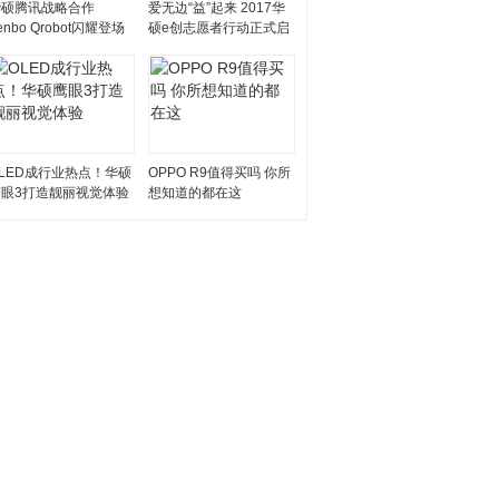
华硕腾讯战略合作
爱无边“益”起来 2017华
enbo Qrobot闪耀登场
硕e创志愿者行动正式启
动
LED成行业热点！华硕
OPPO R9值得买吗 你所
鹰眼3打造靓丽视觉体验
想知道的都在这