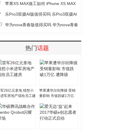
8
对比评测 巅峰旗舰对决
苹果XS MAX做工如何 iPhone XS MAX
9
拆机图解评测
乐Pro3双摄AI版值得买吗 乐Pro3双摄AI
0
版评测
华为nova青春版值得买吗 华为nova青春
版评测
热门
话题
军26亿元拿地 猜想小
苹果遭华尔街降级 受销
米进军房地产或给员工建
量影响 市值跌破1万亿
房
遭降级