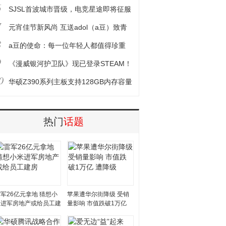
6
SJSL首波城市晋级，电竞星途即将征服
7
元宵佳节新风尚 互送adol（a豆）致青
8
春
a豆的使命：每一位年轻人都值得珍重
9
《漫威银河护卫队》现已登录STEAM！
0
用这套配置
华硕Z390系列主板支持128GB内存容量
热门
话题
军26亿元拿地 猜想小
苹果遭华尔街降级 受销
米进军房地产或给员工建
量影响 市值跌破1万亿
房
遭降级