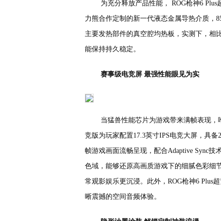
为充分释放产品性能， ROG枪神6 Pl
力熊合作定制的新一代液态金属导热介质，85
主要发热部件的真空腔均热板，实测下，相比
能保持持久稳定。
赛事级电竞屏 最强性能眼见为实
当猛兽性能芯片为游戏带来满帧表现，唯有
竞版为玩家配置17.3英寸IPS电竞大屏，具备
帧游戏画面流畅呈现，配合Adaptive Syn
色域，能够还原高画质游戏下的细腻色彩细
常观影娱乐更沉浸。此外，ROG枪神6 Pl
晰震撼的空间音频体验。