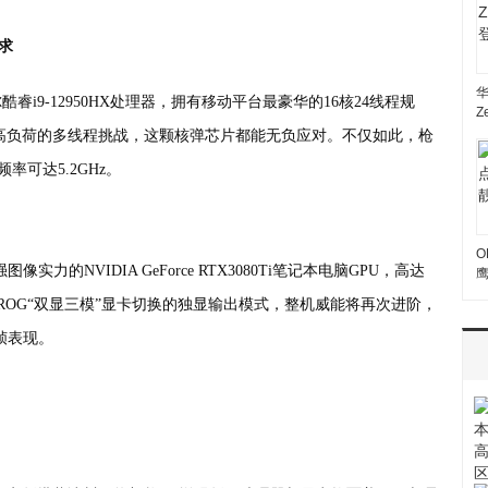
求
尔酷睿i9-12950HX处理器，拥有移动平台最豪华的16核24线程规
Z
用，高负荷的多线程挑战，这颗核弹芯片都能无负应对。不仅如此，枪
率可达5.2GHz。
O
力的NVIDIA GeForce RTX3080Ti笔记本电脑GPU，高达
ROG“双显三模”显卡切换的独显输出模式，整机威能将再次进阶，
帧表现。