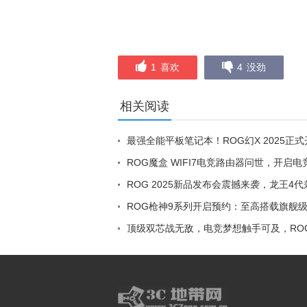
1
喜欢
4
没劲
相关阅读
最强全能平板笔记本！ROG幻X 2025正式
ROG魔盒 WIFI7电竞路由器问世，开启
ROG 2025新品发布会震撼来袭，龙王4
ROG枪神9系列开启预约：至高搭载旗舰级R
顶级双芯战无敌，电竞梦想触手可及，RO