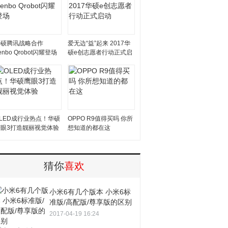
华硕腾讯战略合作
爱无边“益”起来 2017华
enbo Qrobot闪耀登场
硕e创志愿者行动正式启
动
LED成行业热点！华硕
OPPO R9值得买吗 你所
鹰眼3打造靓丽视觉体验
想知道的都在这
猜你
喜欢
小米6有几个版本 小米6标
准版/高配版/尊享版的区别
2017-04-19 16:24