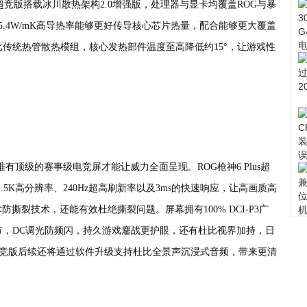
us超竞版搭载冰川散热架构2.0增强版，处理器与显卡均覆盖ROG与暴
.4W/mK高导热率能够更好传导核心芯片热量，配合能够更大覆盖
传统热管散热模组，核心发热部件温度至高降低约15°，让游戏性
顶级的赛事级电竞屏才能让威力全面呈现。ROG枪神6 Plus超
2.5K高分辨率、240Hz超高刷新率以及3ms的快速响应，让高画质高
c技术防撕裂技术，还能有效杜绝撕裂问题。屏幕拥有100% DCI-P3广
节，DC调光防频闪，持久游戏鏖战更护眼，还有杜比视界加持，日
us超竞版后续还将通过软件升级支持杜比全景声沉浸式音频，带来更清