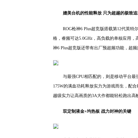
媲美台机的性能释放 只为超越的极致追
ROG枪神6 Plus超竞版搭载第12代英特
格，睿频可达5.0GHz，高负载的单核应
神6 Plus超竞版还带有出厂预超频功能，超频频
与最强CPU相匹配的，则是移动平台最强图像实
175W的满血功耗释放实力为游戏而生，配合
越级实力让高画质的3A大作都能轻松跑出高
双定制液金+均热板 战力封神的关键