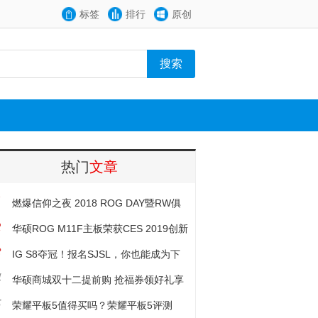
标签
排行
原创
热门
文章
1
燃爆信仰之夜 2018 ROG DAY暨RW俱
2
乐部周年庆生会
华硕ROG M11F主板荣获CES 2019创新
3
大奖
IG S8夺冠！报名SJSL，你也能成为下
4
一位英雄
华硕商城双十二提前购 抢福券领好礼享
5
大优惠
荣耀平板5值得买吗？荣耀平板5评测