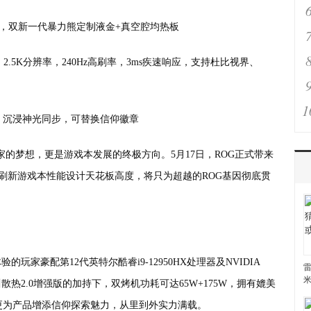
版，双新一代暴力熊定制液金+真空腔均热板
，2.5K分辨率，240Hz高刷率，3ms疾速响应，支持杜比视界、
1
，沉浸神光同步，可替换信仰徽章
的梦想，更是游戏本发展的终极方向。5月17日，ROG正式带来
硬件刷新游戏本性能设计天花板高度，将只为超越的ROG基因彻底贯
验的玩家豪配第12代英特尔酷睿i9-12950HX处理器及NVIDIA
雷
U，在冰川散热2.0增强版的加持下，双烤机功耗可达65W+175W，拥有媲美
更为产品增添信仰探索魅力，从里到外实力满载。