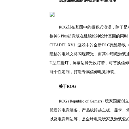
隐形油墨涂装 解锁定制神装浪漫
ROG刻在基因中的极客式浪漫，除了是
枪神6 Plus超竞版在延续枪神设计基因的同
CITADEL XV》游戏中的全新DLC跑酷游
隐秘的电域文将闪现荧光，而其中暗藏游戏通
U型底盘灯，屏幕边锋光效灯带，可替换信仰徽
能个性定制，打造专属信仰电竞神装。
关于ROG
ROG (Republic of Gamers
优质的电竞装备，产品线跨越主板、显卡、
以及电竞周边等，是全球电竞玩家及游戏爱