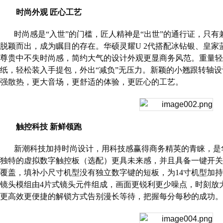
时尚外观 匠心工艺
时尚感是“入世”的门槛，匠人精神是“出世”的通行证，只
脱颖而出，成为瞩目的存在。华硕灵耀
U 2
代搭配冰钻银、皇家
尊贵中不失时尚感，简约大气的设计外观更显商务风范。重量轻
纸，轻松装入手提包，外出“减负”无压力。新颖的小翘跟转轴
强散热，更大音场，更舒适的体验，更匠心的工艺。
触控科技 新鲜领跑
新潮科技加持时尚设计，用科技感赢得商务精英的青睐，是
独特的虚拟数字触控板（选配）更具未来感，并且具备一键开关
覆盖，填补小尺寸机型没有独立数字键的短板，为
14
寸机型加持
镜头模组由
4
片式镜头元件组成，画面更锐利更少噪点，时刻放
更高效更便捷的解锁方式告别漫长等待，把握每分每秒的成功。