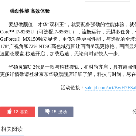
强劲性能 高效体验
要想做颜值、才华“双料王”，就要配备强劲的性能体验，就
Core
™
i7-8265U
（可选配
i7
-8565U
），流畅运行，无惧多任务，
GeForce® MX150
独立显卡，更低功耗更强性能，与选配的全玻
178
°广视角和
72% NTSC
高色域范围让画面呈现更惊艳，画面显
速固态硬盘
,
秒速开启，加载迅速
，无论何时都快人一步。
华硕灵耀
U 2
代是一款与科技接轨，和时尚齐肩，具有超强
更多详情敬请登录京东华硕旗舰店详细了解，科技与时尚，尽在
活动链接：
sale.jd.com/act/BwH7FSa
12
喜欢
15
没劲
相关阅读