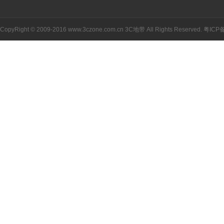
CopyRight © 2009-2016 www.3czone.com.cn
3C地带
All Rights Reserved.
粤ICP备