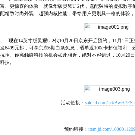
富、更惊喜的体验，就像华硕灵耀
U 2
代，选配独特的虚拟数字
配精致时尚外观、超强内核性能，带给用户更别具一格的体验，
现在
14
英寸版灵耀
U 2
代
10
月
20
日京东开启预约，
11
月
1
日正
发
6499
元起，可享京东
6
期白条免息，晒单返
100e
卡超值福利，
抗拒。你离触碰科技的机会如此相近，绝对不容错过，
10
月
20
日
科技。
活动链接：
sale.jd.com/act/BwH7FSa
预约链接：
item.jd.com/100001120