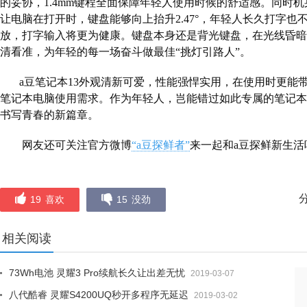
的妥协，
1.4mm
键程全面保障年轻人使用时候的舒适感。同时机
让电脑在打开时，键盘能够向上抬升
2.47
°，年轻人长久打字也
放，打字输入将更为健康。键盘本身还是背光键盘，在光线昏暗
清看准，为年轻的每一场奋斗做最佳“挑灯引路人”。
a
豆笔记本
13
外观清新可爱，性能强悍实用，在使用时更能
笔记本电脑使用需求。作为年轻人，岂能错过如此专属的笔记本
书写青春的新篇章。
网友还可关注官方微博
“a
豆探鲜者”
来一起和
a
豆探鲜新生活
19
喜欢
15
没劲
相关阅读
73Wh电池 灵耀3 Pro续航长久让出差无忧
2019-03-07
八代酷睿 灵耀S4200UQ秒开多程序无延迟
2019-03-02