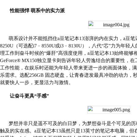
性能强悍 萌系中的实力派
萌系设计并不能抵挡住
a
豆笔记本
13
澎湃的内在实力，
a
豆笔
8250U
（可选配
i7
﹣
8550U
或
i3
﹣
8130U
），八代“芯”力为年轻
理工作到奋斗时候的“爆肝”高强度使用，
a
豆笔记本
13
始终能够
GeForce® MX150
独立显卡则告诉年轻人劳逸结合的重要性，在
工作性能，在娱乐时还能为年轻人带来更进一步的画面体验，满
乐需求。选配
256GB
固态硬盘，让青春迸发最具冲劲的动力，
就要快人一步，更显活力与激情。
让奋斗更具“手感”
梦想并非只是遥不可及的白日梦，为梦想奋斗是个可见的历
触及的实在感。
a
豆笔记本
13
虽然只是
13
英寸的笔记本电脑，但