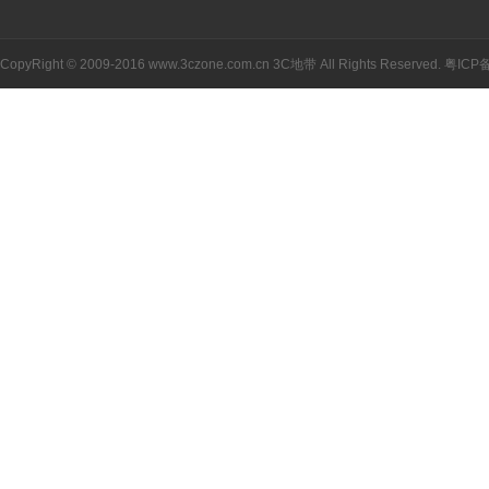
CopyRight © 2009-2016 www.3czone.com.cn
3C地带
All Rights Reserved.
粤ICP备