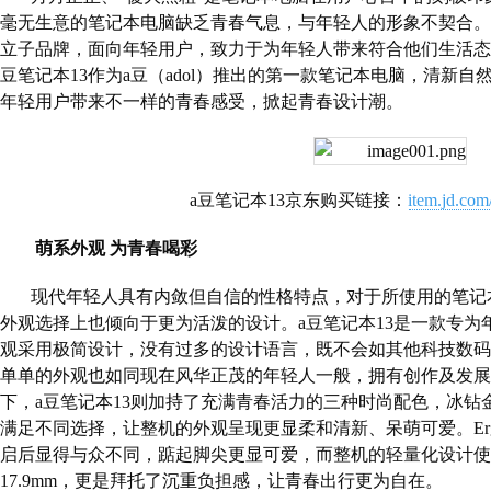
毫无生意的笔记本电脑缺乏青春气息，与年轻人的形象不契合。
立子品牌，面向年轻用户，致力于为年轻人带来符合他们生活态
豆笔记本
13
作为
a
豆（
adol
）推出的第一款笔记本电脑，清新自
年轻用户带来不一样的青春感受，掀起青春设计潮。
a
豆笔记本
13
京东购买链接：
item.jd.co
萌系外观 为青春喝彩
现代年轻人具有内敛但自信的性格特点，对于所使用的笔记
外观选择上也倾向于更为活泼的设计。
a
豆笔记本
13
是一款专为
观采用极简设计，没有过多的设计语言，既不会如其他科技数码
单单的外观也如同现在风华正茂的年轻人一般，拥有创作及发展
下，
a
豆笔记本
13
则加持了充满青春活力的三种时尚配色，冰钻
满足不同选择，让整机的外观呈现更显柔和清新、呆萌可爱。
Er
启后显得与众不同，踮起脚尖更显可爱，而整机的轻量化设计使
17.9mm
，更是拜托了沉重负担感，让青春出行更为自在。