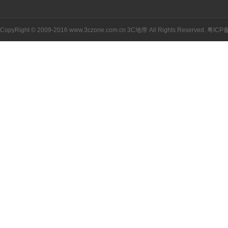
CopyRight © 2009-2016 www.3czone.com.cn
3C地带
All Rights Reserved.
粤ICP备