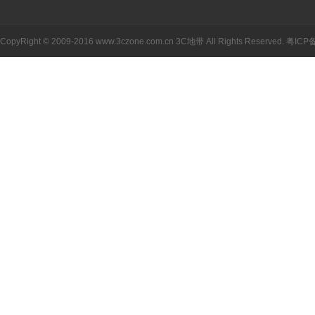
CopyRight © 2009-2016 www.3czone.com.cn
3C地带
All Rights Reserved.
粤ICP备