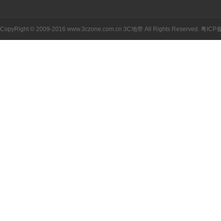
CopyRight © 2009-2016 www.3czone.com.cn
3C地带
All Rights Reserved.
粤ICP备