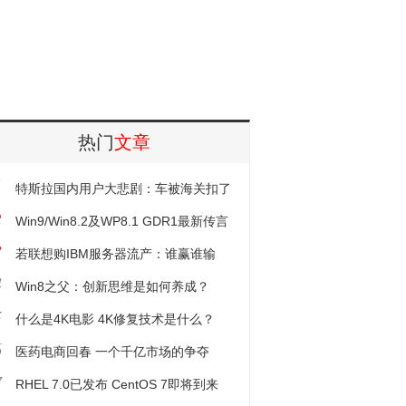
热门
文章
1
特斯拉国内用户大悲剧：车被海关扣了
2
Win9/Win8.2及WP8.1 GDR1最新传言
3
汇总
若联想购IBM服务器流产：谁赢谁输
4
Win8之父：创新思维是如何养成？
5
什么是4K电影 4K修复技术是什么？
6
医药电商回春 一个千亿市场的争夺
7
RHEL 7.0已发布 CentOS 7即将到来