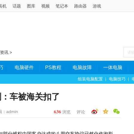
装机
话题
图库
视频
笔记本
路由器
游戏
资讯
>
巧
电脑硬件
PS教程
电脑故障
一体电脑
组装电脑配置
电脑技巧
剧：车被海关扣了
636
：admin
浏览
评论
克与部分维权中国客户达成的八周交车协议已然化作泡影，