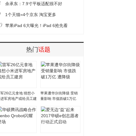
8
余承东：7.9寸平板适配很不好
9
1个天猫=4个京东 淘宝更多
0
苹果iPad 6大曝光！iPad 6抢先看
热门
话题
军26亿元拿地 猜想小
苹果遭华尔街降级 受销
米进军房地产或给员工建
量影响 市值跌破1万亿
房
遭降级