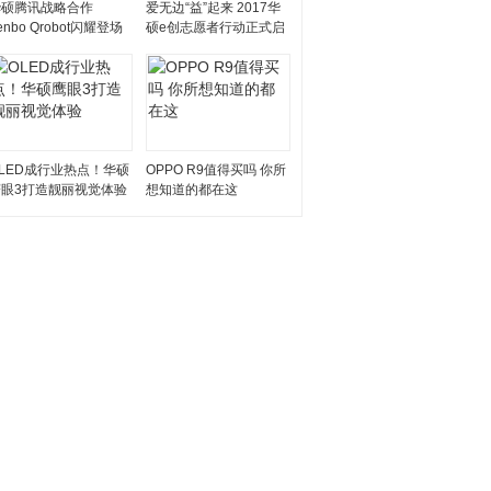
华硕腾讯战略合作
爱无边“益”起来 2017华
enbo Qrobot闪耀登场
硕e创志愿者行动正式启
动
LED成行业热点！华硕
OPPO R9值得买吗 你所
鹰眼3打造靓丽视觉体验
想知道的都在这