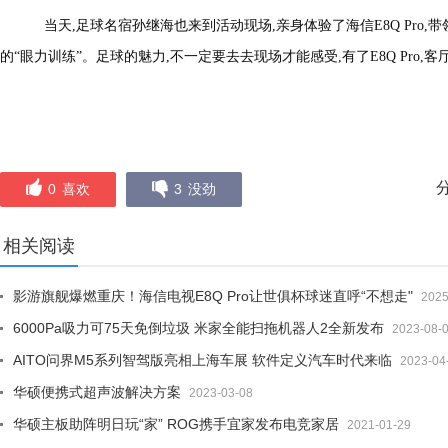
当天,足球名宿孙继海也来到活动现场,亲身体验了海信E8Q Pro
的“眼力训练”。足球的魅力,不一定要去去现场才能感受,有了E8Q Pro,
0
喜欢
3
没劲
相关阅读
影游旗舰爆燃重庆！海信电视E8Q Pro让世俱杯球迷直呼“不想走"
2025
6000Pa吸力可75天免倒垃圾 米家全能扫拖机器人2全新发布
2023-08-
AITO问界M5系列智驾版亮相上海车展 软件定义汽车时代来临
2023-04
华硕便携式超声波解决方案
2023-03-08
华硕主板助阵明日玩“家” ROG携手宜家发布电竞家居
2021-01-29