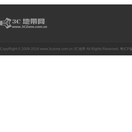
CopyRight © 2009-2016 www.3czone.com.cn
3C地带
All Rights Reserved.
粤ICP备