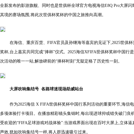
全新发布的影游旗舰、同时也是世俱杯全球官方电视海信E8Q Pro大屏
其境的赛场氛围,将此次世俱杯奖杯的中国之旅推向高潮。
在海信、重庆百货、FIFA官员及孙继海等嘉宾的见证下,2025世俱杯
奖杯,台上嘉宾共同完成“捧杯”仪式。2025海信XFIFA世俱杯奖杯中国
次活动的唯一一站,解放碑前的“捧杯时刻”无疑定格了历史性一刻。
大屏吹响集结号 各路球迷现场助威站台
作为2025海信 X FIFA世俱杯奖杯中国行系列活动的重要环节,
多项体验打卡项目。在播放精彩镜头集锦时,每出现进球抑或错失破门良
受欢迎的“FIFA足球游戏对战体验”:当游戏界面出现在百吋大屏上,立体
声效,犹如吹响集结号一样,将人群迅速吸引过来。