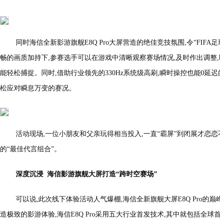
同时海信全新影游旗舰E8Q Pro大屏营造的绝佳竞技氛围,令“FIF
畅的画质加持下,参赛选手可以在游戏中清晰观察赛场情况,及时作出调整,即
能轻松捕捉。同时,借助行业领先的330Hz系统级高刷,瞬时操控也能0延
松应对瞬息万变的赛况。
活动现场,一位小朋友和父亲玩得相当投入,一直“霸屏”到闭展才恋
的“最佳代言组合”。
深度沉浸 海信影游旗舰大屏打造“跨时空赛场”
可以说,此次线下体验活动人气爆棚,海信全新旗舰大屏E8Q Pro
造极致的影游体验,海信E8Q Pro采用五大行业首发技术,其中就包括全