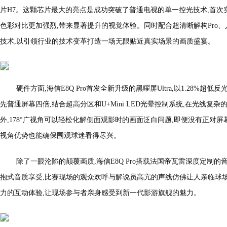
片H7。这颗芯片最大的亮点是成功突破了普通电视的单一控光技术,首次实
色彩对比更加强烈,带来显著提升的视觉体验。同时配合超清晰解构Pro、人眼
技术,以引领行业的技术变革打造一场无限贴近真实场景的画质盛宴。
硬件方面,海信E8Q Pro首发全新升级的黑曜屏Ultra,以1.28%
先普通屏幕四倍,结合超高分区和U+Mini LED光晕控制系统,在光线
外,178°⼴视⻆可以轻松化解侧面观影时的画面泛白问题,即便没有正对屏幕,海信E
视角优势也能确保围观球迷看得尽兴。
除了一眼沦陷的颠覆画质,海信E8Q Pro搭载法国帝瓦雷深度定制
抱式音质享受,比赛现场的观众欢呼与解说员高亢的声线仿佛让人亲临球
力的互动体验,让现场参与者亲身感受到新一代影游旗舰的魅力。