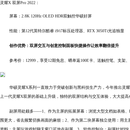
灵耀X 双屏Pro 2022：
屏幕：2.8K 120Hz OLED HDR双触控华硕好屏
性能：第12代英特尔酷睿 i9/i7标压处理器、RTX 3050Ti光追独显
创作优势：双屏交互与创意控制面板快捷操作让效率翻倍提升
参考价：12999，享受12期免息、晒单返100E卡、送触控笔、支架
华硕灵耀X系列一直致力于突破创新与黑科技生产力，今年推出灵耀X 双
上一代灵耀X双屏的基础上升级，独特的双屏结构与交互体验，大大提高
副屏用处颇多——1、作为主屏的拓展屏幕：浏览大型文档如表格、P
围更大，省去频繁切换画面的麻烦；2、作为第二块屏幕独立使用：用主
资料；主屏玩游戏时聊天窗口可放在副屏。3、软件控制台：副屏针对PR、P