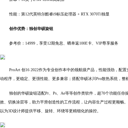
性能：第12代英特尔酷睿i9标压处理器 + RTX 3070Ti独显
创作优势：独创华硕旋钮
参考价：14999，享受12期免息、晒单返100E卡、VIP尊享服务
ProArt 创16 2022作为专业创作本中的领航级产品，性能强劲，配置光追独
动程序，更稳定、更强性能、更多兼容；搭配华硕冰川Pro散热系统，整机
独创的华硕旋钮适配Pr、Ps、Ae等等创作类软件，超70个功能任
效、切换涂层等，助力平滑创造性的工作流程，让内容生产过程更顺畅。
以为3D设计师提供平移、旋转、环绕等更精细化的操控。